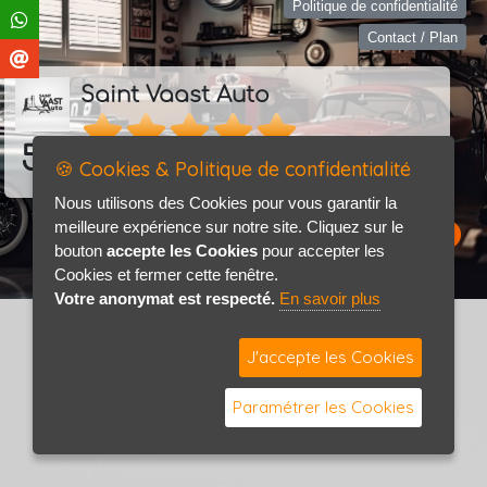
Politique de confidentialité
Contact / Plan
Saint Vaast Auto
5.0
🍪 Cookies & Politique de confidentialité
18 avis
Consultez les avis
Nous utilisons des Cookies pour vous garantir la
meilleure expérience sur notre site. Cliquez sur le
bouton
accepte les Cookies
pour accepter les
Cookies et fermer cette fenêtre.
Votre anonymat est respecté.
En savoir plus
J'accepte les Cookies
Paramétrer les Cookies